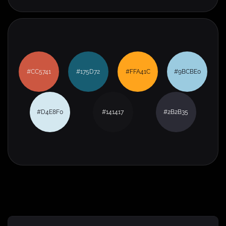
#CC5741
#175D72
#FFA41C
#9BCBE0
#D4E8F0
#141417
#2B2B35