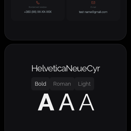
HelveticaNeueCyr
Bold
Roman
Light
A
A
A