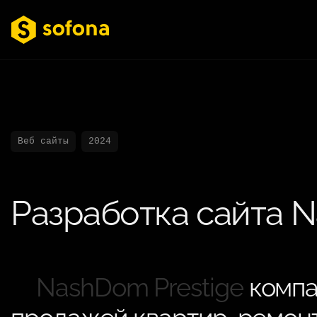
Веб сайты
2024
Разработка сайта N
NashDom Prestige
компа