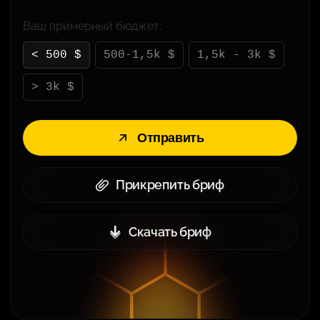
Ваш примерный бюджет:
< 500 $
500-1,5k $
1,5k - 3k $
> 3k $
Отправить
Прикрепить бриф
Скачать бриф