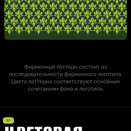
Фирменный паттерн состоит из
последовательности фирменного логотипа.
Цвета паттерна соответствуют основным
сочетаниям фона и логотипа.